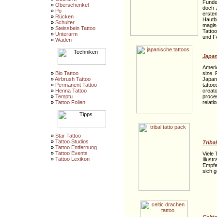
Funde
»
Oberschenkel
doch z
»
Po
erste
»
Rücken
Hautb
»
Schulter
magis
»
Steissbein Tattoo
Tatto
»
Unterarm
und F
»
Waden
Japan
Ameri
size 
»
Bio Tattoo
Japan
»
Airbrush Tattoo
tatto
»
Permanent Tattoo
creat
»
Henna Tattoo
proce
»
Temptu
relati
»
Tattoo Folien
»
Star Tattoo
»
Tattoo Studios
Triba
»
Tattoo Entfernung
»
Tattoo Events
Viele 
»
Tattoo Lexikon
Illus
Empfe
sich 
Celti