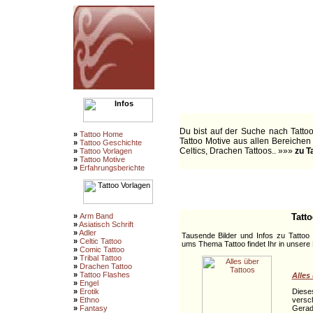
tattoo 
über 30.000 Tattoo Vorlagen Moti
vorlagen bilder und fotos aus de
vorlagen bücher zeitsc
:::
Willkommen bei 1a Ta
Du bist auf der Suche nach Tattoo
»
Tattoo Home
Tattoo Motive aus allen Bereichen 
»
Tattoo Geschichte
Celtics, Drachen Tattoos.. »»»
zu T
»
Tattoo Vorlagen
»
Tattoo Motive
»
Erfahrungsberichte
:::
»
Arm Band
Tatt
»
Asiatisch Schrift
»
Adler
Tausende Bilder und Infos zu Tattoo
»
Celtic Tattoo
ums Thema Tattoo findet Ihr in unsere
»
Comic Tattoo
»
Tribal Tattoo
»
Drachen Tattoo
»
Tattoo Flashes
Alles
»
Engel
Diese
»
Erotik
versc
»
Ethno
Gerad
»
Fantasy