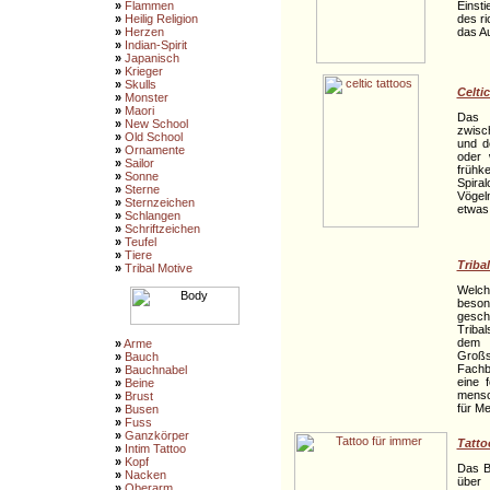
Einsti
»
Flammen
des ri
»
Heilig Religion
das Au
»
Herzen
»
Indian-Spirit
»
Japanisch
»
Krieger
»
Skulls
Celti
»
Monster
»
Maori
Das B
»
New School
zwisch
»
Old School
und d
»
Ornamente
oder 
»
Sailor
frühk
»
Sonne
Spira
»
Sterne
Vögeln
»
Sternzeichen
etwas 
»
Schlangen
»
Schriftzeichen
»
Teufel
»
Tiere
Triba
»
Tribal Motive
Welch
beso
geschi
Triba
dem 
»
Arme
Großs
»
Bauch
Fachb
»
Bauchnabel
eine 
»
Beine
mensc
»
Brust
für Me
»
Busen
»
Fuss
»
Ganzkörper
Tatto
»
Intim Tattoo
»
Kopf
Das B
»
Nacken
über 
»
Oberarm