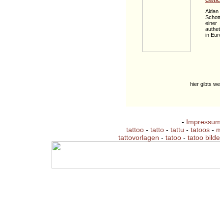
Aidan
Schott
einer
authe
in Eu
hier gibts w
-
Impressu
tattoo
-
tatto
-
tattu
-
tatoos
-
m
tattovorlagen
-
tatoo
-
tatoo bilde