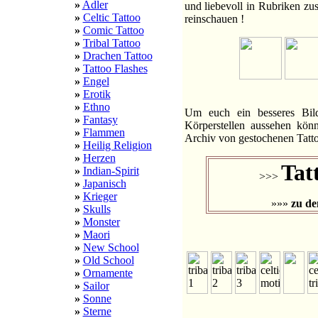
»
Adler
und liebevoll in Rubriken zu
»
Celtic Tattoo
reinschauen !
»
Comic Tattoo
»
Tribal Tattoo
»
Drachen Tattoo
»
Tattoo Flashes
»
Engel
»
Erotik
»
Ethno
Um euch ein besseres Bil
»
Fantasy
Körperstellen aussehen kön
»
Flammen
Archiv von gestochenen Tattoo
»
Heilig Religion
»
Herzen
Tat
»
Indian-Spirit
>>>
»
Japanisch
»
Krieger
»»»
zu de
»
Skulls
»
Monster
»
Maori
»
New School
»
Old School
»
Ornamente
»
Sailor
»
Sonne
»
Sterne