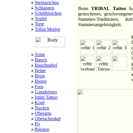
»
Sternzeichen
»
Schlangen
Beim
TRIBAL Tattoo
han
»
Schriftzeichen
gestochenes, geschwungenes
»
Teufel
Stammes-Traditionen, 
»
Tiere
Stammesangehörigkeit.
»
Tribal Motive
»
Arme
»
Bauch
»
Bauchnabel
»
Beine
»
Brust
»
Busen
»
Fuss
»
Ganzkörper
»
Intim Tattoo
»
Kopf
»
Nacken
»
Oberarm
»
Oberschenkel
»
Po
»
Rücken