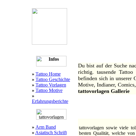
tat
über 10.000 tattovorlagen 
auch viele tattovorlage
Studios ! bücher und zeits
ausdrucken ! tatoo m
:::
Willkommen bei 1a Tattoo
Du bist auf der Suche nac
richtig. tausende Tatto
»
Tattoo Home
befinden sich in unserer G
»
Tattoo Geschichte
Motive, Indianer, Comics,
»
Tattoo Vorlagen
»
Tattoo Motive
tattovorlagen Gallerie
»
Erfahrungsberichte
:::
»
Arm Band
tattovorlagen sowie viele t
»
Asiatisch Schrift
besten Qualität, welche von