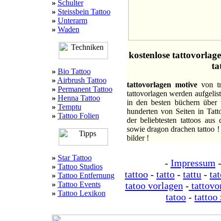
»
Schulter
»
Steissbein Tattoo
»
Unterarm
»
Waden
kostenlose tattovorlage
ta
»
Bio Tattoo
»
Airbrush Tattoo
tattovorlagen motive
von tri
»
Permanent Tattoo
tattovorlagen werden aufgelist
»
Henna Tattoo
in den besten büchern über 
»
Temptu
hunderten von Seiten in Tatt
»
Tattoo Folien
der beliebtesten tattoos aus 
sowie dragon drachen tattoo !
bilder !
»
Star Tattoo
-
Impressum
»
Tattoo Studios
tattoo
-
tatto
-
tattu
-
ta
»
Tattoo Entfernung
»
Tattoo Events
tatoo vorlagen
-
tattovo
»
Tattoo Lexikon
tatoo
-
tattoo