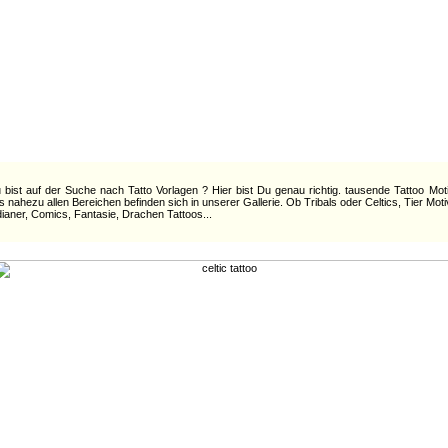
tatto
 Tatto Motive für tribal celtic drachen tatto ! jede Menge tatto vorlagen und tolle bilder aus den
Studios und deren Techniken ! tatto vorlagen bücher und
zeitschriften und viele Informationen zu Tattoos !
:::
Willkommen bei 1a Tatto - hier findest Du alles »ber Tattoos
:::
 bist auf der Suche nach Tatto Vorlagen ? Hier bist Du genau richtig. tausende Tattoo Mot
s nahezu allen Bereichen befinden sich in unserer Gallerie. Ob Tribals oder Celtics, Tier Moti
dianer, Comics, Fantasie, Drachen Tattoos...