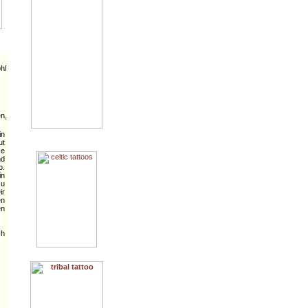
hl
n,
in
t
ze
nd
o.
in
zu
ir
n
en
ch