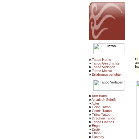
super
Du
»
Tattoo Home
au
»
Tattoo Geschichte
In
»
Tattoo Vorlagen
»
Tattoo Motive
»
Erfahrungsberichte
»
Arm Band
»
Asiatisch Schrift
»
Adler
»
Celtic Tattoo
»
Comic Tattoo
»
Tribal Tattoo
»
Drachen Tattoo
»
Tattoo Flashes
»
Engel
»
Erotik
»
Ethno
»
Fantasy