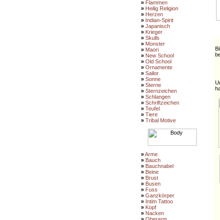
»
Flammen
»
Heilig Religion
»
Herzen
»
Indian-Spirit
»
Japanisch
»
Krieger
»
Skulls
»
Monster
Bi
»
Maori
be
»
New School
»
Old School
»
Ornamente
»
Sailor
»
Sonne
Um
»
Sterne
ha
»
Sternzeichen
»
Schlangen
»
Schriftzeichen
»
Teufel
»
Tiere
»
Tribal Motive
»
Arme
»
Bauch
»
Bauchnabel
»
Beine
»
Brust
»
Busen
»
Fuss
»
Ganzkörper
»
Intim Tattoo
»
Kopf
»
Nacken
»
Oberarm