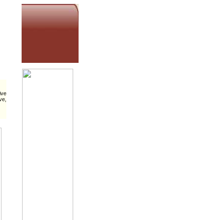
 Tatto
ive
ve,