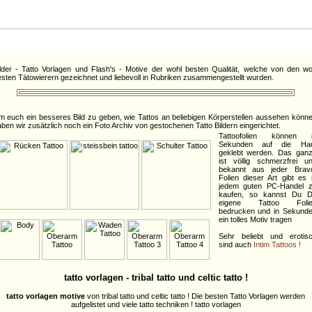
:::
1a Tatto bietet...
:::
lder - Tatto Vorlagen und Flash's - Motive der wohl besten Qualität, welche von den wo
sten Tätowierern gezeichnet und liebevoll in Rubriken zusammengestellt wurden.
 euch ein besseres Bild zu geben, wie Tattos an beliebigen Körperstellen aussehen könne
ben wir zusätzlich noch ein Foto Archiv von gestochenen Tatto Bildern eingerichtet.
Tattoofolien können 
Sekunden auf die Hau
geklebt werden. Das gan
ist völlig schmerzfrei u
bekannt aus jeder Brav
Folien dieser Art gibt es 
jedem guten PC-Handel 
kaufen, so kannst Du D
eigene Tattoo Folie
bedrucken und in Sekund
ein tolles Motiv tragen
Sehr beliebt und erotis
sind auch
Intim Tattoos !
tatto vorlagen - tribal tatto und celtic tatto !
tatto vorlagen motive
von tribal tatto und celtic tatto ! Die besten Tatto Vorlagen werden
aufgelistet und viele tatto techniken ! tatto vorlagen