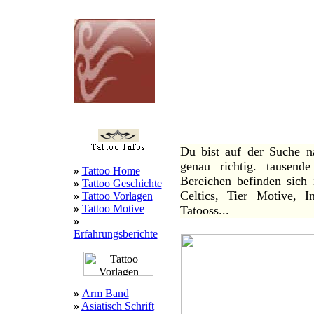
über 30.000 Tatoos Vorlag
Tatoos ! viele Tatoos vorl
Studios und deren Tec
zeitschriften u
:::
Willkommen bei 1a Tatoos
Du bist auf der Suche n
genau richtig. tausend
»
Tattoo Home
Bereichen befinden sich 
»
Tattoo Geschichte
Celtics, Tier Motive, I
»
Tattoo Vorlagen
»
Tattoo Motive
Tatooss...
»
Erfahrungsberichte
»
Arm Band
»
Asiatisch Schrift