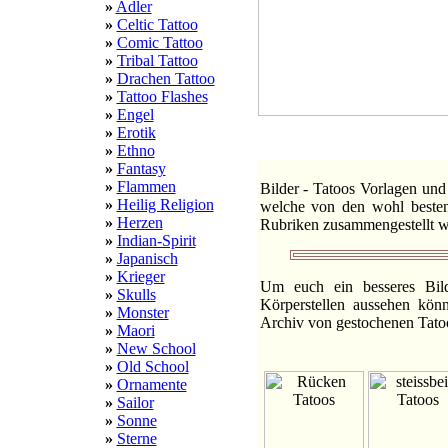
»
Adler
»
Celtic Tattoo
»
Comic Tattoo
»
Tribal Tattoo
»
Drachen Tattoo
»
Tattoo Flashes
»
Engel
»
Erotik
:::
1a
»
Ethno
»
Fantasy
»
Flammen
Bilder - Tatoos Vorlagen und 
»
Heilig Religion
welche von den wohl besten 
»
Herzen
Rubriken zusammengestellt w
»
Indian-Spirit
»
Japanisch
»
Krieger
Um euch ein besseres Bil
»
Skulls
Körperstellen aussehen kön
»
Monster
Archiv von gestochenen Tatoo
»
Maori
»
New School
»
Old School
»
Ornamente
»
Sailor
»
Sonne
»
Sterne