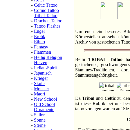
»
Celtic Tattoo
»
Comic Tattoo
»
Tribal Tattoo
»
Drachen Tattoo
»
Tattoo Flashes
»
Engel
Um euch ein besseres Bild
»
Erotik
Körperstellen aussehen kön
»
Ethno
Archiv von gestochenen Tattoo
»
Fantasy
»
Flammen
»
Heilig Religion
Beim
TRIBAL Tattoo
han
»
Herzen
gestochenes, geschwungenes
»
Indian-Spirit
Stammes-Traditionen, 
»
Japanisch
Stammesangehörigkeit.
»
Krieger
»
Skulls
»
Monster
»
Maori
Da
Tribal
und
Celtic
zu den 
»
New School
ist diese Rubrik bei uns bes
»
Old School
tatoo vorlagen warten auf Sie 
»
Ornamente
»
Sailor
C
»
Sonne
»
Sterne
Der Name sagt es bereits, es