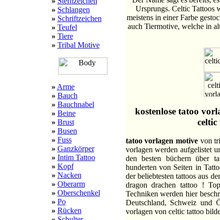
»
Sternzeichen
Ursprungs. Celtic Tattoos 
»
Schlangen
meistens in einer Farbe gesto
»
Schriftzeichen
auch Tiermotive, welche in a
»
Teufel
»
Tiere
»
Tribal Motive
»
Arme
»
Bauch
»
Bauchnabel
kostenlose tatoo vorl
»
Beine
celtic
»
Brust
»
Busen
»
Fuss
tatoo vorlagen motive
von tri
»
Ganzkörper
vorlagen werden aufgelistet un
»
Intim Tattoo
den besten büchern über ta
»
Kopf
hunderten von Seiten in Tatt
»
Nacken
der beliebtesten tattoos aus de
»
Oberarm
dragon drachen tattoo ! To
»
Oberschenkel
Techniken werden hier beschri
»
Po
Deutschland, Schweiz und Ös
»
Rücken
vorlagen von celtic tattoo bilde
»
Schulter