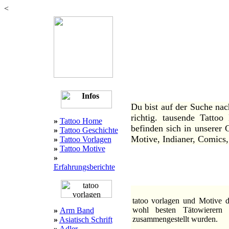
<
tato
über 30.000 tatoo vorlag
tattoo ! viele tatoo vorl
Studios u
:::
Willkommen bei 1a Tattoo
Du bist auf der Suche nac
richtig. tausende Tatto
»
Tattoo Home
befinden sich in unserer G
»
Tattoo Geschichte
Motive, Indianer, Comics,
»
Tattoo Vorlagen
»
Tattoo Motive
»
Erfahrungsberichte
:::
tatoo vorlagen und Motive d
wohl besten Tätowierern 
»
Arm Band
zusammengestellt wurden.
»
Asiatisch Schrift
»
Adler