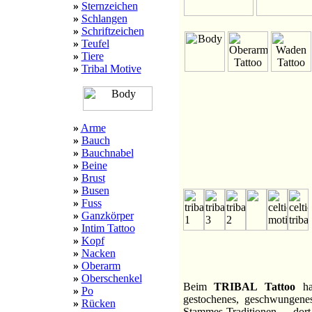
»
Sternzeichen
»
Schlangen
»
Schriftzeichen
»
Teufel
»
Tiere
»
Tribal Motive
»
Arme
»
Bauch
»
Bauchnabel
»
Beine
»
Brust
»
Busen
»
Fuss
»
Ganzkörper
»
Intim Tattoo
»
Kopf
»
Nacken
»
Oberarm
»
Oberschenkel
Beim
TRIBAL Tattoo
han
»
Po
gestochenes, geschwungenes
»
Rücken
Stammes-Traditionen, 