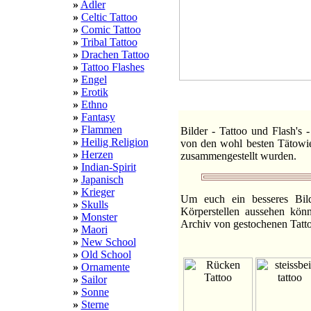
»
Adler
»
Celtic Tattoo
»
Comic Tattoo
»
Tribal Tattoo
»
Drachen Tattoo
»
Tattoo Flashes
»
Engel
»
Erotik
:::
1a
»
Ethno
»
Fantasy
»
Flammen
Bilder - Tattoo und Flash's 
»
Heilig Religion
von den wohl besten Tätowie
»
Herzen
zusammengestellt wurden.
»
Indian-Spirit
»
Japanisch
»
Krieger
Um euch ein besseres Bil
»
Skulls
Körperstellen aussehen kön
»
Monster
Archiv von gestochenen Tattoo
»
Maori
»
New School
»
Old School
»
Ornamente
»
Sailor
»
Sonne
»
Sterne