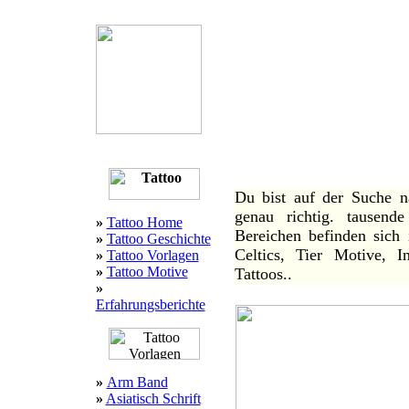
über 30.000 Tattoo Bild
drachen tattoo ! tattoo vo
Infos zu Tattoos !
viele 
den Tattoo Stud
:::
Willkommen bei 1a Tattoo
Du bist auf der Suche n
genau richtig. tausend
»
Tattoo Home
Bereichen befinden sich 
»
Tattoo Geschichte
Celtics, Tier Motive, I
»
Tattoo Vorlagen
»
Tattoo Motive
Tattoos..
»
Erfahrungsberichte
»
Arm Band
»
Asiatisch Schrift